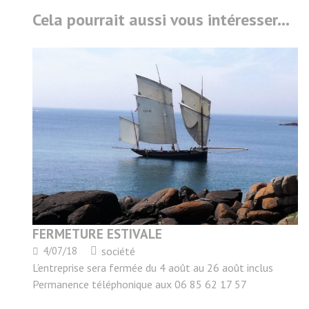
Cela pourrait aussi vous intéresser…
FERMETURE ESTIVALE
4/07/18
société
L’entreprise sera fermée du 4 août au 26 août inclus
Permanence téléphonique aux 06 85 62 17 57