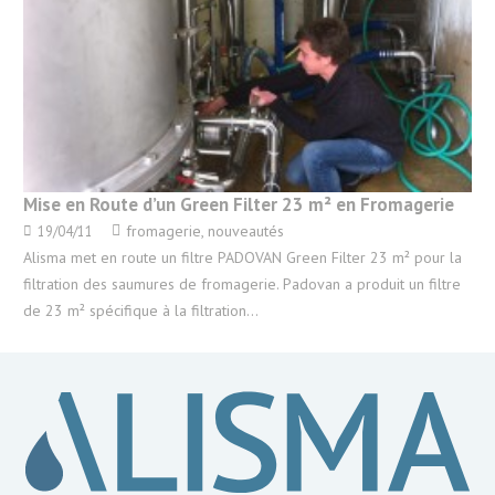
Mise en Route d’un Green Filter 23 m² en Fromagerie
fromagerie
,
nouveautés
19/04/11
Alisma met en route un filtre PADOVAN Green Filter 23 m² pour la
filtration des saumures de fromagerie. Padovan a produit un filtre
de 23 m² spécifique à la filtration…