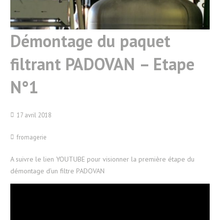
Démontage du paquet
filtrant PADOVAN – Etape
N°1
17 avril 2018
fromagerie
A suivre le lien YOUTUBE pour visionner la première étape du
démontage d’un filtre PADOVAN