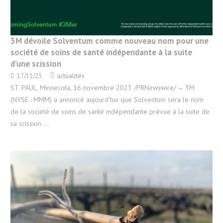
3M dévoile Solventum comme nouveau nom pour une
société de soins de santé indépendante à la suite
d’une scission
actualités
17/11/23
ST. PAUL, Minnesota, 16 novembre 2023 /PRNewswire/ — 3M
(NYSE : MMM) a annoncé aujourd’hui que Solventum sera le nom
de la société de soins de santé indépendante prévue à la suite de
sa scission.…