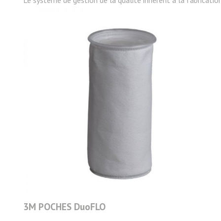
Le système de gestion de la qualité inhérent à la fabricati
3M POCHES DuoFLO