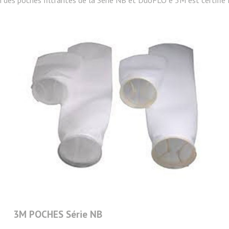
on des poches filtrantes de la Série NB et DuoFLO e 3M est certifié
3M POCHES Série NB