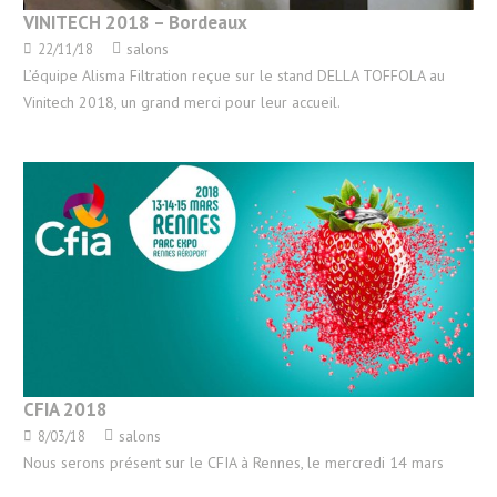
VINITECH 2018 – Bordeaux
salons
22/11/18
L’équipe Alisma Filtration reçue sur le stand DELLA TOFFOLA au
Vinitech 2018, un grand merci pour leur accueil.
CFIA 2018
salons
8/03/18
Nous serons présent sur le CFIA à Rennes, le mercredi 14 mars